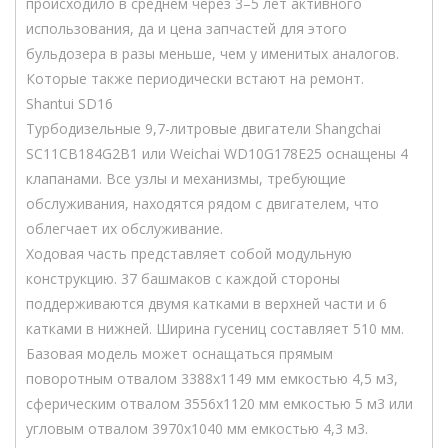
происходило в среднем через 3–5 лет активного
использования, да и цена запчастей для этого
бульдозера в разы меньше, чем у именитых аналогов.
Которые также периодически встают на ремонт.
Shantui SD16
Турбодизельные 9,7-литровые двигатели Shangchai
SC11CB184G2B1 или Weichai WD10G178E25 оснащены 4
клапанами. Все узлы и механизмы, требующие
обслуживания, находятся рядом с двигателем, что
облегчает их обслуживание.
Ходовая часть представляет собой модульную
конструкцию. 37 башмаков с каждой стороны
поддерживаются двумя катками в верхней части и 6
катками в нижней. Ширина гусениц составляет 510 мм.
Базовая модель может оснащаться прямым
поворотным отвалом 3388х1149 мм емкостью 4,5 м3,
сферическим отвалом 3556х1120 мм емкостью 5 м3 или
угловым отвалом 3970х1040 мм емкостью 4,3 м3.