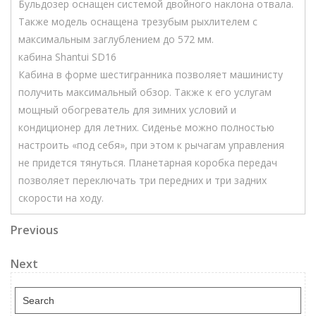
Бульдозер оснащен системой двойного наклона отвала.
Также модель оснащена трезубым рыхлителем с
максимальным заглублением до 572 мм.
кабина Shantui SD16
Кабина в форме шестигранника позволяет машинисту
получить максимальный обзор. Также к его услугам
мощный обогреватель для зимних условий и
кондиционер для летних. Сиденье можно полностью
настроить «под себя», при этом к рычагам управления
не придется тянуться. Планетарная коробка передач
позволяет переключать три передних и три задних
скорости на ходу.
Навигация
Previous
Previous
Post
по
Next
Next
записям
Post
Search
for: