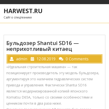
Skip
to
HARWEST.RU
content
Сайт о спецтехнике
Бульдозер Shantui SD16 —
неприхотливый китаец
admin
12.08.2019
0 Comments
«Идеальная строительная машина» — так
позиционирует производитель эту модель бульдозера,
аргументируя это наличием гидравлических систем
привода и управления. Фактически Shantui SD16
является модернизированной копией японского
Komatsu D65A, только со своими особенностями и
ценником почти в два раза ниже.