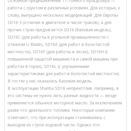
Основное предназначение 17-тонного бульдозера —
работа с грунтом в различных условиях. Для которых, к
слову, выпущено несколько модификаций. Для Европы
SD16-3 (отличие в двигателе и числе траков), а для
прочих стран предлагается SD16 (базовая модель),
SD16C (для работы в угольной промышленности с
отвалом U Blade), SD16E (для работ в болотистой
местности), SD16F (для работы в лесах), SD16H (с
повышенной защитой машиниста и самой машины при
работах в горах), SD16L (с улучшенными
характеристиками для работ в болотистой местности).
В гостях у нас оказалась базовая модель.
В эксплуатации Shantui SD16 неприхотлив. Например, в
его системы не нужно лить разные жидкости — везде
применяется обычное моторное масло. За исключением
разве что дизельного топлива. Некоторые компании
отмечают, что при эксплуатации сталкивались с
выходом из строя ходовой части. Однако это