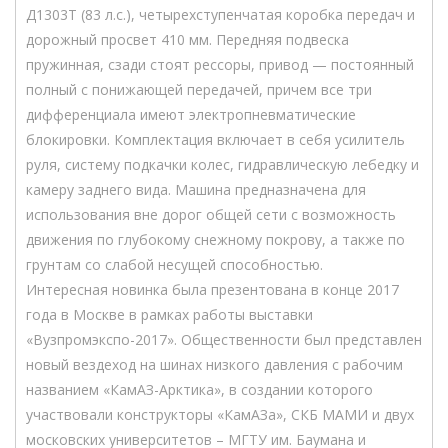
Д1303Т (83 л.с.), четырехступенчатая коробка передач и
дорожный просвет 410 мм. Передняя подвеска
пружинная, сзади стоят рессоры, привод — постоянный
полный с понижающей передачей, причем все три
дифференциала имеют электропневматические
блокировки. Комплектация включает в себя усилитель
руля, систему подкачки колес, гидравлическую лебедку и
камеру заднего вида. Машина предназначена для
использования вне дорог общей сети с возможность
движения по глубокому снежному покрову, а также по
грунтам со слабой несущей способностью.
Интересная новинка была презентована в конце 2017
года в Москве в рамках работы выставки
«Вузпромэкспо-2017». Общественности был представлен
новый вездеход на шинах низкого давления с рабочим
названием «КамАЗ-Арктика», в создании которого
участвовали конструкторы «КамАЗа», СКБ МАМИ и двух
московских университетов – МГТУ им. Баумана и