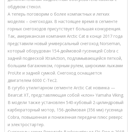
обдувом стекол.
А теперь поговорим о более компактных и легких
моделях – снегоходах. В настоящее время в сегменте
горных снегоходов присутствует большая конкуренция.
Так, американская компания Arctic Cat в конце 2017 года
представили новый универсальный снегоход Norseman,
который оборудован 154-дюймовой гусеницей Cobra с
задней подвеской XtraAction, подламывающейся пяткой,
большим багажником, горным рулем, широкими лыжами
ProUte и задней сумкой. Снегоход оснащается
двигателем 6000 C-Tec2.
В сугубо утилитарном сегменте Arctic Cat новинка —
Bearcat XT, представляющая собой «клон» Yamaha Viking.
В модели также установлен 540-кубовый 2-цилиндровый
карбюраторный мотор, 156-дюймовая (356 мм) гусеница
Cobra, повышенная и пониженная передачи плюс реверс
и электростартер.
Снегоходы серии Renegade Backcountry от Ski-Doo в 2018