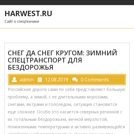
Skip
to
HARWEST.RU
content
Сайт о спецтехнике
СНЕГ ДА СНЕГ КРУГОМ: ЗИМНИЙ
СПЕЦТРАНСПОРТ ДЛЯ
БЕЗДОРОЖЬЯ
admin
12.08.2019
0 Comments
Российские дороги сами по себе представляют большую
проблему, а зимой, с ее длительными морозами,
снегами, ветрами и гололедом, ситуация становится
еще сложнее. Особо это касается северных регионов с
их тотальным бездорожьем, вечной мерзлотой,
пониженными температурами и активно развивающейся