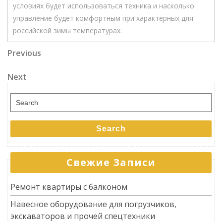
условиях будет использоваться техника и насколько
управление будет комфортным при характерных для
российской зимы температурах.
Навигация
Previous
Previous
Post
по
Next
Next
записям
Post
Search
for:
Search
Свежие Записи
Ремонт квартиры с балконом
Навесное оборудование для погрузчиков,
экскаваторов и прочей спецтехники